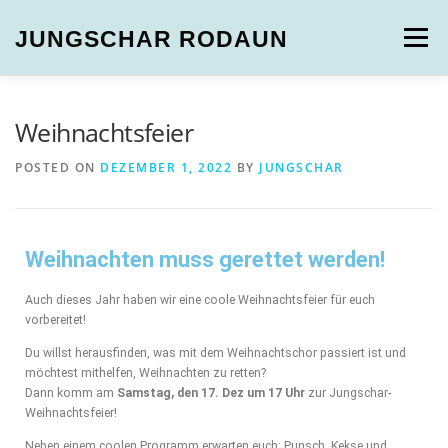
JUNGSCHAR RODAUN
Menu
NEUIGKEITEN
GRUPPEN
MULTIMEDIA
Weihnachtsfeier
POSTED ON
DEZEMBER 1, 2022
BY
JUNGSCHAR
WER SIND WIR?
Weihnachten muss gerettet werden!
Auch dieses Jahr haben wir eine coole Weihnachtsfeier für euch
vorbereitet!
Du willst herausfinden, was mit dem Weihnachtschor passiert ist und
möchtest mithelfen, Weihnachten zu retten?
Dann komm am
Samstag, den 17. Dez um 17 Uhr
zur Jungschar-
Weihnachtsfeier!
Neben einem coolen Programm erwarten euch: Punsch, Kekse und